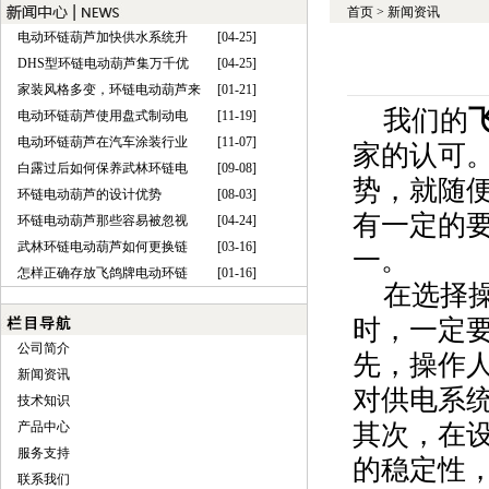
首页
>
新闻资讯
电动环链葫芦加快供水系统升
[04-25]
DHS型环链电动葫芦集万千优
[04-25]
家装风格多变，环链电动葫芦来
[01-21]
我们的
电动环链葫芦使用盘式制动电
[11-19]
电动环链葫芦在汽车涂装行业
[11-07]
家的认可
白露过后如何保养武林环链电
[09-08]
势，就随
环链电动葫芦的设计优势
[08-03]
有一定的
环链电动葫芦那些容易被忽视
[04-24]
武林环链电动葫芦如何更换链
[03-16]
一。
怎样正确存放飞鸽牌电动环链
[01-16]
在选择操
时，一定
公司简介
先，操作
新闻资讯
对供电系
技术知识
产品中心
其次，在
服务支持
的稳定性
联系我们