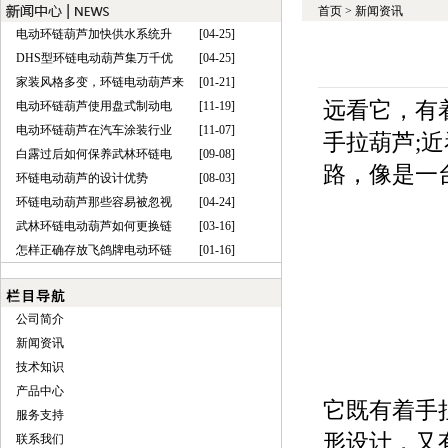
首页
>
新闻资讯
电动环链葫芦加快供水系统升
[04-25]
DHS型环链电动葫芦集万千优
[04-25]
家装风格多变，环链电动葫芦来
[01-21]
远看它，有
电动环链葫芦使用盘式制动电
[11-19]
电动环链葫芦在汽车涂装行业
[11-07]
手拉葫芦;
白露过后如何保养武林环链电
[09-08]
路，像是一
环链电动葫芦的设计优势
[08-03]
环链电动葫芦那些容易被忽视
[04-24]
武林环链电动葫芦如何更换链
[03-16]
怎样正确存放飞鸽牌电动环链
[01-16]
公司简介
新闻资讯
技术知识
产品中心
它既有着手
服务支持
形设计，又
联系我们