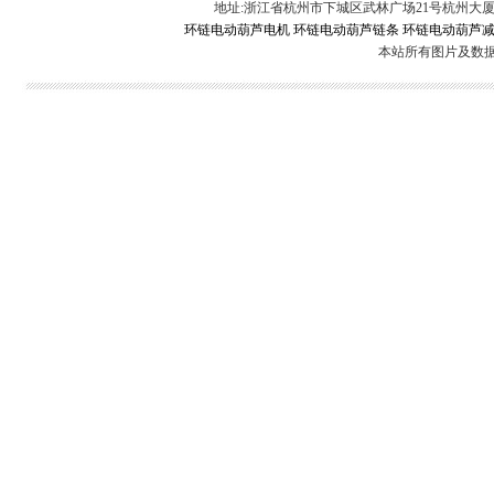
地址:浙江省杭州市下城区武林广场21号杭州大厦 电话:0571-88
环链电动葫芦电机
环链电动葫芦链条
环链电动葫芦
本站所有图片及数