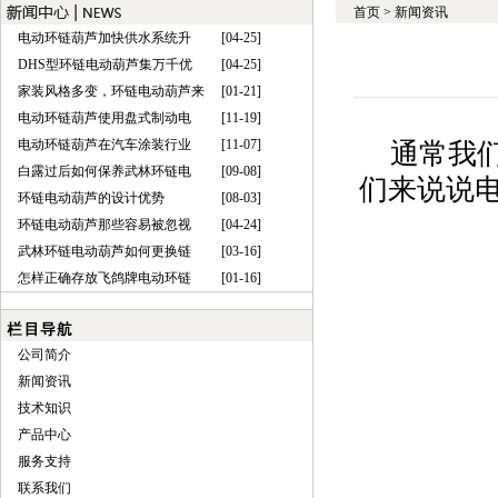
首页
>
新闻资讯
电动环链葫芦加快供水系统升
[04-25]
DHS型环链电动葫芦集万千优
[04-25]
家装风格多变，环链电动葫芦来
[01-21]
电动环链葫芦使用盘式制动电
[11-19]
电动环链葫芦在汽车涂装行业
[11-07]
通常我
白露过后如何保养武林环链电
[09-08]
们来说说
环链电动葫芦的设计优势
[08-03]
环链电动葫芦那些容易被忽视
[04-24]
武林环链电动葫芦如何更换链
[03-16]
怎样正确存放飞鸽牌电动环链
[01-16]
公司简介
新闻资讯
技术知识
产品中心
服务支持
联系我们