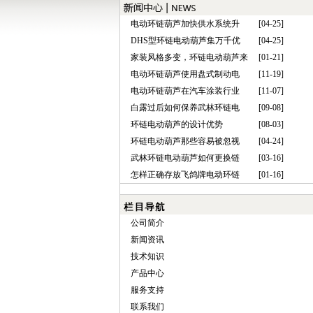
电动环链葫芦加快供水系统升
[04-25]
DHS型环链电动葫芦集万千优
[04-25]
家装风格多变，环链电动葫芦来
[01-21]
电动环链葫芦使用盘式制动电
[11-19]
电动环链葫芦在汽车涂装行业
[11-07]
白露过后如何保养武林环链电
[09-08]
环链电动葫芦的设计优势
[08-03]
环链电动葫芦那些容易被忽视
[04-24]
武林环链电动葫芦如何更换链
[03-16]
怎样正确存放飞鸽牌电动环链
[01-16]
公司简介
新闻资讯
技术知识
产品中心
服务支持
联系我们