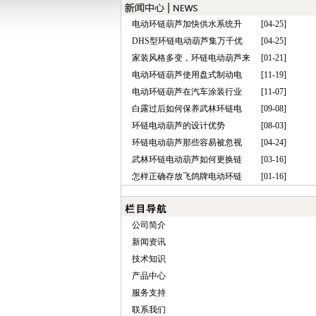
电动环链葫芦加快供水系统升
[04-25]
DHS型环链电动葫芦集万千优
[04-25]
家装风格多变，环链电动葫芦来
[01-21]
电动环链葫芦使用盘式制动电
[11-19]
电动环链葫芦在汽车涂装行业
[11-07]
白露过后如何保养武林环链电
[09-08]
环链电动葫芦的设计优势
[08-03]
环链电动葫芦那些容易被忽视
[04-24]
武林环链电动葫芦如何更换链
[03-16]
怎样正确存放飞鸽牌电动环链
[01-16]
公司简介
新闻资讯
技术知识
产品中心
服务支持
联系我们