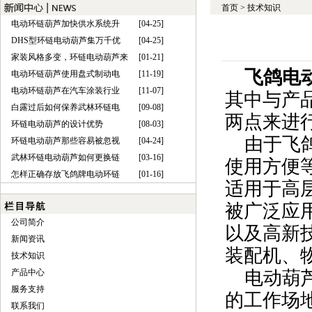
首页
>
技术知识
电动环链葫芦加快供水系统升
[04-25]
DHS型环链电动葫芦集万千优
[04-25]
家装风格多变，环链电动葫芦来
[01-21]
飞鸽电
电动环链葫芦使用盘式制动电
[11-19]
电动环链葫芦在汽车涂装行业
[11-07]
其中与产
白露过后如何保养武林环链电
[09-08]
两点来进
环链电动葫芦的设计优势
[08-03]
由于飞
环链电动葫芦那些容易被忽视
[04-24]
武林环链电动葫芦如何更换链
[03-16]
使用方便
怎样正确存放飞鸽牌电动环链
[01-16]
适用于高
被广泛应
公司简介
以及高新
新闻资讯
装配机、
技术知识
产品中心
电动葫
服务支持
的工作场
联系我们