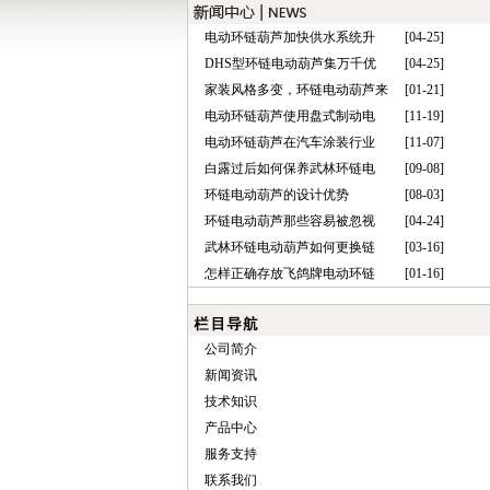
电动环链葫芦加快供水系统升
[04-25]
DHS型环链电动葫芦集万千优
[04-25]
家装风格多变，环链电动葫芦来
[01-21]
电动环链葫芦使用盘式制动电
[11-19]
电动环链葫芦在汽车涂装行业
[11-07]
白露过后如何保养武林环链电
[09-08]
环链电动葫芦的设计优势
[08-03]
环链电动葫芦那些容易被忽视
[04-24]
武林环链电动葫芦如何更换链
[03-16]
怎样正确存放飞鸽牌电动环链
[01-16]
公司简介
新闻资讯
技术知识
产品中心
服务支持
联系我们