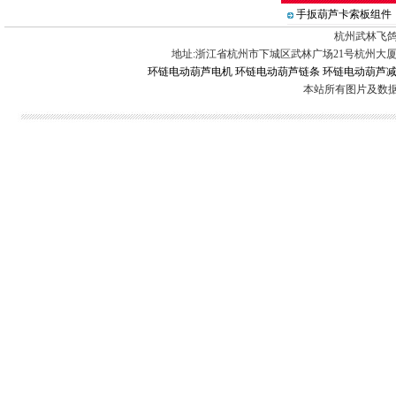
手扳葫芦卡索板组件
杭州武林飞鸽
地址:浙江省杭州市下城区武林广场21号杭州大厦 电话:0571-88
环链电动葫芦电机
环链电动葫芦链条
环链电动葫芦
本站所有图片及数