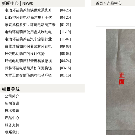
首页
>
产品中心
电动环链葫芦加快供水系统升
[04-25]
DHS型环链电动葫芦集万千优
[04-25]
家装风格多变，环链电动葫芦来
[01-21]
电动环链葫芦使用盘式制动电
[11-19]
电动环链葫芦在汽车涂装行业
[11-07]
白露过后如何保养武林环链电
[09-08]
环链电动葫芦的设计优势
[08-03]
环链电动葫芦那些容易被忽视
[04-24]
武林环链电动葫芦如何更换链
[03-16]
怎样正确存放飞鸽牌电动环链
[01-16]
公司简介
新闻资讯
技术知识
产品中心
服务支持
联系我们